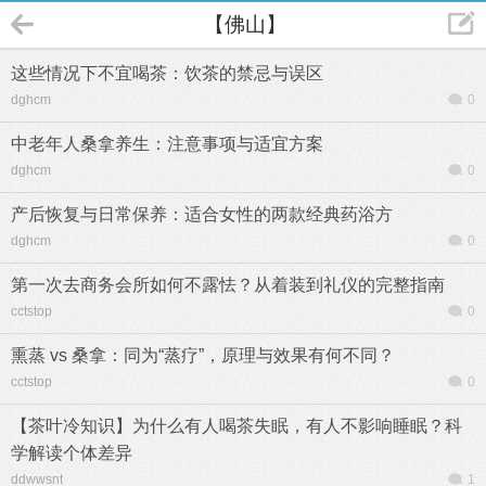
【佛山】
这些情况下不宜喝茶：饮茶的禁忌与误区
dghcm
0
中老年人桑拿养生：注意事项与适宜方案
dghcm
0
产后恢复与日常保养：适合女性的两款经典药浴方
dghcm
0
第一次去商务会所如何不露怯？从着装到礼仪的完整指南
cctstop
0
熏蒸 vs 桑拿：同为“蒸疗”，原理与效果有何不同？
cctstop
0
【茶叶冷知识】为什么有人喝茶失眠，有人不影响睡眠？科
学解读个体差异
ddwwsnt
1